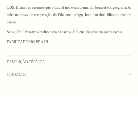
OBS: E sim nós sabemos que o Litoral não é um bioma. Eu bombei em geografia. Aí
colei na prova de recuperação do Edu, meu amigo, hoje tem dois filhos e nenhum
cabelo.
Salve, Edu! Passava a melhor cola da escola. E quem não cola não sai da escola.
FABRICADO NO BRASIL
DESCRIÇÃO TÉCNICA
+
CUIDADOS
+
Camiseta manga curta azul marinho com bordado colorido na frente.
Composição: 100% algodão, pré-encolhido com gramatura de 0,175g. que pode
Lavar na máquina com água fria. Secar no varal. Não usar alvejante. Não deixar de
variar 3% para mais ou para menos.
molho. Não colocar na secadora. Não lavar a seco. Passar do lado avesso em
_Obs: A coloração dos produtos em fotos externas ou de campanha podem apresentar
temperatura média.
alterações. Na dúvida sobre a cor real do produto, veja a foto com fundo branco._