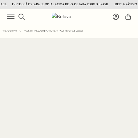
SIL
FRETE GRÁTIS PARA COMPRAS ACIMA DE R$ 499 PARA TODO O BRASIL
FRETE GRÁTIS PAR
PRODUTO
>
CAMISETA-SOUVENIR-BLV-LITORAL-2820