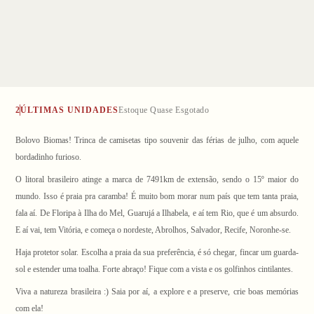
2
ÚLTIMAS UNIDADES
Estoque Quase Esgotado
Bolovo Biomas! Trinca de camisetas tipo souvenir das férias de julho, com aquele
bordadinho furioso.
O litoral brasileiro atinge a marca de 7491km de extensão, sendo o 15º maior do
mundo. Isso é praia pra caramba! É muito bom morar num país que tem tanta praia,
1
/ 5
fala aí. De Floripa à Ilha do Mel, Guarujá a Ilhabela, e aí tem Rio, que é um absurdo.
E aí vai, tem Vitória, e começa o nordeste, Abrolhos, Salvador, Recife, Noronhe-se.
Haja protetor solar. Escolha a praia da sua preferência, é só chegar, fincar um guarda-
sol e estender uma toalha. Forte abraço! Fique com a vista e os golfinhos cintilantes.
Viva a natureza brasileira :) Saia por aí, a explore e a preserve, crie boas memórias
com ela!