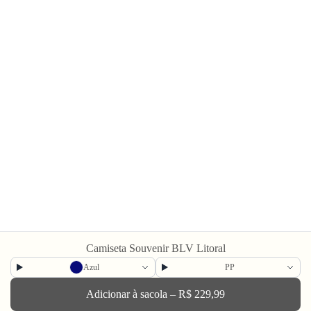
Camiseta Souvenir BLV Litoral
Compre também
Azul
PP
Adicionar à sacola – R$ 229,99