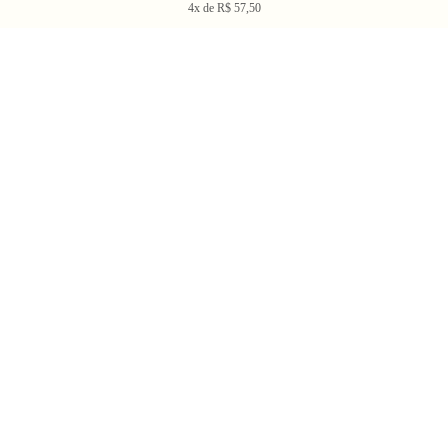
4x de R$ 57,50
Newsletter
Enviar
BLV OH YEAH MAIL é a nossa Newsletter.
Não tem uma regularidade, mas de vez em quando chega ali na sua caixa
de Spam tudo que ta rolando na Bolovo em primeira mão.
Going Out & Making Some Memories
SINCE 2006