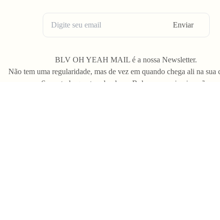
Enviar
BLV OH YEAH MAIL é a nossa Newsletter.
Não tem uma regularidade, mas de vez em quando chega ali na sua 
Spam tudo que ta rolando na Bolovo em primeira mão.
G