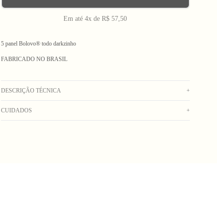
Em até 4x de R$ 57,50
5 panel Bolovo® todo darkzinho
FABRICADO NO BRASIL
DESCRIÇÃO TÉCNICA
+
CUIDADOS
+
Boné de tactel modelagem 5 Panel, com etiqueta emborrachada na frente, aba mole
e fecho clips. Composição: Tecido 1: 100% Poliéster | Tecido 2: 100% poliamida
Peça colorida, lavar separadamente. Lavagem manual com água fria. Secar no
_Obs: A coloração dos produtos em fotos externas ou de campanha podem
varal. Não usar alvejante. Não deixar de molho. Não lavar na máquina. Não
apresentar alterações. Na dúvida sobre a cor real do produto, veja a foto com
colocar na secadora. Não lavar a seco. Não passar.
fundo branco._