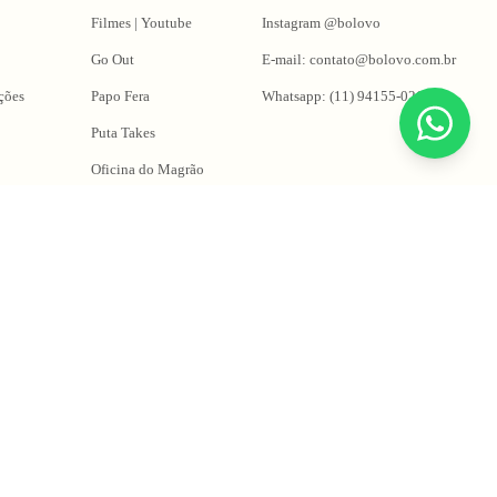
Filmes | Youtube
Instagram @bolovo
Go Out
E-mail: contato@bolovo.com.br
ções
Papo Fera
Whatsapp: (11) 94155-0263
Puta Takes
Oficina do Magrão
ng