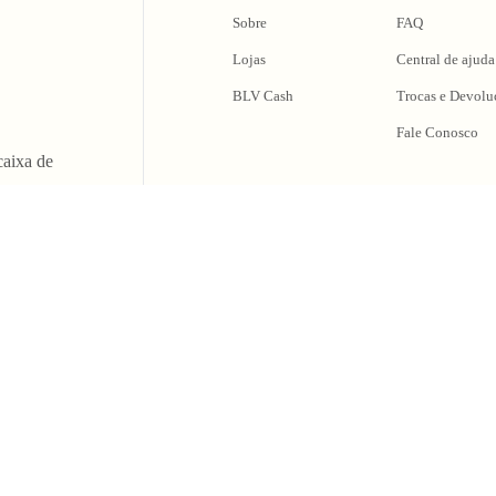
Sobre
FAQ
Lojas
Central de ajuda
BLV Cash
Trocas e Devolu
Fale Conosco
caixa de
oing Out & Maki
Some Memories
SINCE 2006