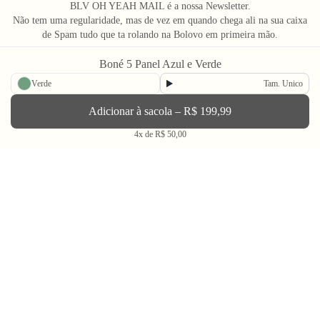
BLV OH YEAH MAIL é a nossa Newsletter.
Não tem uma regularidade, mas de vez em quando chega ali na sua caixa
de Spam tudo que ta rolando na Bolovo em primeira mão.
Boné 5 Panel Azul e Verde
Verde
Tam. Unico
Adicionar à sacola –
R$ 199,99
Going Out & Making Some Memories
4x de R$ 50,00
SINCE 2006
A Bolovo existe desde 2006 para nos encorajar a viver uma vida em busca de momentos
memoráveis.
Através do audiovisual, dos filmes, fotos e produtos criamos portais para conhecer o
mundo e a nós mesmos. Se temos uma dica para dar depois de tanto anos na estrada é:
na dúvida, tente! É sempre mais interessante do outro lado. Go Out Make Some
Memories.