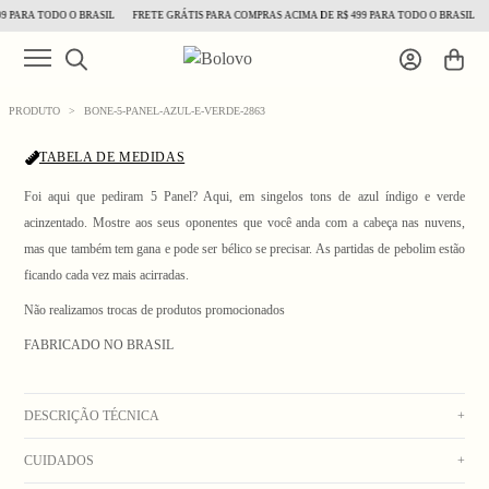
 PARA TODO O BRASIL
FRETE GRÁTIS PARA COMPRAS ACIMA DE R$ 499 PARA TODO O BRASIL
PRODUTO
>
BONE-5-PANEL-AZUL-E-VERDE-2863
TABELA DE MEDIDAS
Foi aqui que pediram 5 Panel? Aqui, em singelos tons de azul índigo e verde
acinzentado. Mostre aos seus oponentes que você anda com a cabeça nas nuvens,
mas que também tem gana e pode ser bélico se precisar. As partidas de pebolim estão
ficando cada vez mais acirradas.
1
/ 4
Não realizamos trocas de produtos promocionados
FABRICADO NO BRASIL
DESCRIÇÃO TÉCNICA
+
CUIDADOS
+
Boné de tactel colorblock com modelagem 5 Panel, com etiqueta emborrachada na