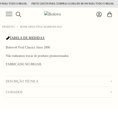
 PARA TODO O BRASIL
FRETE GRÁTIS PARA COMPRAS ACIMA DE R$ 499 PARA TODO O BRASIL
PRODUTO
>
BONE-OPEN-TITLE-MARROM-3022
TABELA DE MEDIDAS
Bolovo® Prod Classics Since 2006
Não realizamos trocas de produtos promocionados
FABRICADO NO BRASIL
1
/ 5
DESCRIÇÃO TÉCNICA
+
CUIDADOS
+
Boné 6 panel de sarja marrom, bordado frontal off white, aba dura e fecho regulador
em snap plástico na cor da peça.
Lavagem manual com água fria. Secar no varal. Não usar alvejante. Não deixar de
Composição: 100% Algodão.
molho. Não lavar na máquina. Não colocar na secadora. Não lavar a seco. Não
passar.