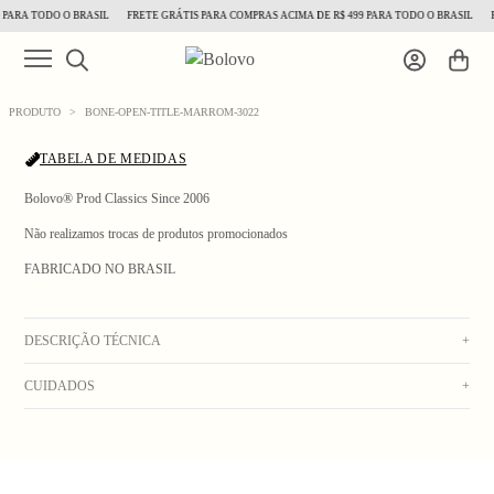
PARA TODO O BRASIL
FRETE GRÁTIS PARA COMPRAS ACIMA DE R$ 499 PARA TODO O BRASIL
F
PRODUTO
>
BONE-OPEN-TITLE-MARROM-3022
TABELA DE MEDIDAS
Bolovo® Prod Classics Since 2006
Não realizamos trocas de produtos promocionados
FABRICADO NO BRASIL
1
/ 5
DESCRIÇÃO TÉCNICA
+
CUIDADOS
+
Boné 6 panel de sarja marrom, bordado frontal off white, aba dura e fecho regulador
em snap plástico na cor da peça.
Lavagem manual com água fria. Secar no varal. Não usar alvejante. Não deixar de
Composição: 100% Algodão.
molho. Não lavar na máquina. Não colocar na secadora. Não lavar a seco. Não
passar.