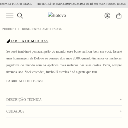
99 PARA TODO O BRASIL
FRETE GRÁTIS PARA COMPRAS ACIMA DE R$ 499 PARA TODO O BRASIL
PRODUTO
>
BONE-PENTA-CAMPEOES-3382
TABELA DE MEDIDAS
Se você também é pentacampeão do mundo, esse boné vai ficar bem em você. Essa é
uma homenagem da Bolovo ao começo dos anos 2000, quando tínhamos os melhores
jogadores do mundo com os apelidos mais malucos nas suas costas. Peraí, sempre
1
/ 8
tivemos isso. Você entendeu, futebol 5 estrelas é só a gente que tem.
FABRICADO NO BRASIL
DESCRIÇÃO TÉCNICA
+
CUIDADOS
+
Boné de sarja off e aba verde, com 5 painéis. Bordados coloridos na frente, laterais e
parte de trás. Aba dura reta e fecho em snap de plástico verde, com etiqueta embutida.
Lavagem manual com água fria. Secar no varal. Não usar alvejante. Não deixar de