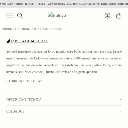
499 PARA TODO O BRASIL
FRETE GRÁTIS PARA COMPRAS ACIMA DE R$ 499 PARA TODO O BRASIL
PRODUTO
>
BONE-PENTA-CAMPEOES-3382
TABELA DE MEDIDAS
Se você também é pentacampeão do mundo, esse boné vai ficar bem em você. Essa é
uma homenagem da Bolovo ao começo dos anos 2000, quando tínhamos os melhores
jogadores do mundo com os apelidos mais malucos nas suas costas. Peraí, sempre
1
/ 8
tivemos isso. Você entendeu, futebol 5 estrelas é só a gente que tem.
FABRICADO NO BRASIL
DESCRIÇÃO TÉCNICA
+
CUIDADOS
+
Boné de sarja off e aba verde, com 5 painéis. Bordados coloridos na frente, laterais e
parte de trás. Aba dura reta e fecho em snap de plástico verde, com etiqueta embutida.
Lavagem manual com água fria. Secar no varal. Não usar alvejante. Não deixar de