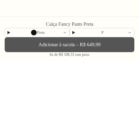
Calça Fancy Pants Preta
Preto
P
Newsletter
Adicionar à sacola – R$ 649,99
Enviar
6x de R$ 108,33 sem juros
BLV OH YEAH MAIL é a nossa Newsletter.
Não tem uma regularidade, mas de vez em quando chega ali na sua caixa
de Spam tudo que ta rolando na Bolovo em primeira mão.
Going Out & Making Some Memories
SINCE 2006