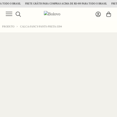
 TODO O BRASIL
FRETE GRÁTIS PARA COMPRAS ACIMA DE R$ 499 PARA TODO O BRASIL
FRETE
PRODUTO
>
CALCA-FANCY-PANTS-PRETA-3394