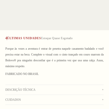
4
ÚLTIMAS UNIDADES
Estoque Quase Esgotado
Porque às vezes a aventura é entrar de penetra naquele casamento badalado e você
precisa estar na beca. Complete o visual com o cinto trançado em couro marrom da
Bolovo® pra ninguém desconfiar que é a primeira vez que usa uma calça. Auuu,
máximo respeito.
1
/ 2
FABRICADO NO BRASIL
DESCRIÇÃO TÉCNICA
+
CUIDADOS
+
Calça de alfaiataria preta com modelagem reta, cós com fechamento por botão e zíper
YKK, forro em tricoline listrado, passantes largos e bolsos laterais aplicados. Costas