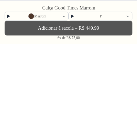
Calça Good Times Marrom
Newsletter
Marrom
P
Enviar
Adicionar à sacola – R$ 449,99
6x de R$ 75,00
BLV OH YEAH MAIL é a nossa Newsletter.
Não tem uma regularidade, mas de vez em quando chega ali na sua caixa
de Spam tudo que ta rolando na Bolovo em primeira mão.
Going Out & Making Some Memories
SINCE 2006
A Bolovo existe desde 2006 para nos encorajar a viver uma vida em busca de momentos
memoráveis.