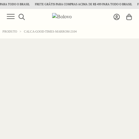
ARA TODO O BRASIL
FRETE GRÁTIS PARA COMPRAS ACIMA DE R$ 499 PARA TODO O BRASIL
FR
PRODUTO
>
CALCA-GOOD-TIMES-MARROM-2104