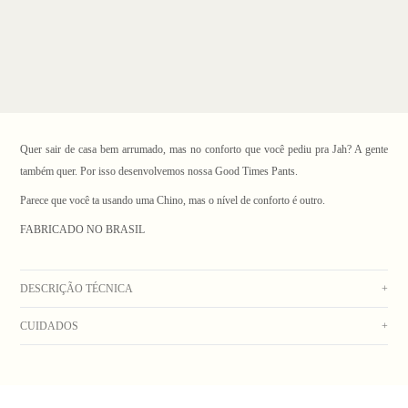
Quer sair de casa bem arrumado, mas no conforto que você pediu pra Jah? A gente
também quer. Por isso desenvolvemos nossa Good Times Pants.
Parece que você ta usando uma Chino, mas o nível de conforto é outro.
FABRICADO NO BRASIL
1
/ 3
DESCRIÇÃO TÉCNICA
+
CUIDADOS
+
Calça de sarja marrom, com cós de elástico e cordão para ajuste, com bolsos laterais e
um traseiro com etiqueta costurada na aba.
Peça colorida, lavar separadamente. Lavagem manual com água fria. Secar no varal.
_Obs: A coloração dos produtos em fotos externas ou de campanha podem apresentar
Não usar alvejante. Não colocar na máquina de lavar. Não colocar na secadora. Não
alterações. Na dúvida sobre a cor real do produto, veja a foto com fundo branco._