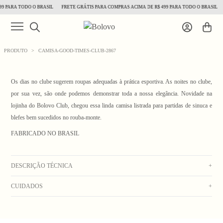
9 PARA TODO O BRASIL
FRETE GRÁTIS PARA COMPRAS ACIMA DE R$ 499 PARA TODO O BRASIL
PRODUTO
>
CAMISA-GOOD-TIMES-CLUB-2867
Os dias no clube sugerem roupas adequadas à prática esportiva. As noites no clube,
por sua vez, são onde podemos demonstrar toda a nossa elegância. Novidade na
lojinha do Bolovo Club, chegou essa linda camisa listrada para partidas de sinuca e
blefes bem sucedidos no rouba-monte.
1
/ 5
FABRICADO NO BRASIL
DESCRIÇÃO TÉCNICA
+
CUIDADOS
+
Camisa listrada de manga curta, com pala nas costas e bordado na frente.
Composição: 92% Viscose 1% Poliéster
lavar na máquina com água fria. Secar no varal. Não usar alvejante. Não deixar de
_Obs: A coloração dos produtos em fotos externas ou de campanha podem apresentar
molho. Não colocar na secadora.