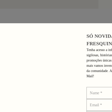
SÓ NOVID
FRESQUI
Tenha acesso a i
sigilosas, história
promoções únicas 
mais vamos invent
da comunidade. A
Mail!