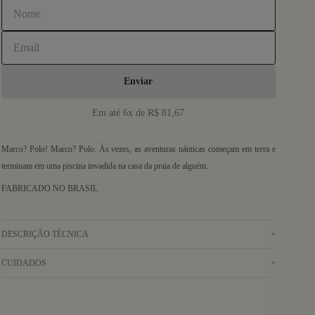
Enviar
Em até 6x de R$ 81,67
Marco? Polo! Marco? Polo. Às vezes, as aventuras náuticas começam em terra e
terminam em uma piscina invadida na casa da praia de alguém.
FABRICADO NO BRASIL
DESCRIÇÃO TÉCNICA
+
CUIDADOS
+
Camisa manga curta em tecido leve de algodão maquinetado off white e motivo
listrado em vermelho e azul marinho. Gola havaiana, barra reta com pequena
Lavar à mão com água fria. Secar no varal. Não usar alvejante. Não deixar de
abertura nas laterais, vista com botões e pala nas costas.
molho. Não colocar na secadora.