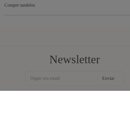
Compre também
Newsletter
Enviar
BLV OH YEAH MAIL é a nossa Newsletter.
Não tem uma regularidade, mas de vez em quando chega ali na sua 
Spam tudo que ta rolando na Bolovo em primeira mão.