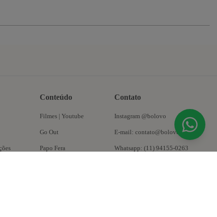
Conteúdo
Contato
Filmes | Youtube
Instagram @bolovo
Go Out
E-mail: contato@bolovo.com.br
ções
Papo Fera
Whatsapp: (11) 94155-0263
Puta Takes
Oficina do Magrão