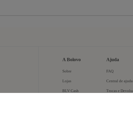
A Bolovo
Ajuda
Sobre
FAQ
Lojas
Central de ajuda
BLV Cash
Trocas e Devolu
Fale Conosco
caixa de