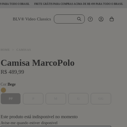
A TODO O BRASIL
FRETE GRÁTIS PARA COMPRAS ACIMA DE R$ 499 PARA TODO O BRASIL
BLV® Video Classics
HOME
>
CAMISAS
Camisa MarcoPolo
R$ 489,99
Cor:
Bege
PP
P
M
G
GG
Este produto está indisponivel no momento
Avise-me quando estiver disponivel