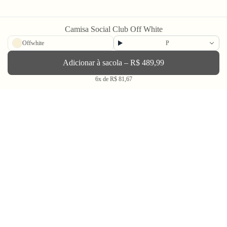
Camisa Social Club Off White
Newsletter
Offwhite
P
Adicionar à sacola – R$ 489,99
Enviar
6x de R$ 81,67
BLV OH YEAH MAIL é a nossa Newsletter.
Não tem uma regularidade, mas de vez em quando chega ali na sua caixa
de Spam tudo que ta rolando na Bolovo em primeira mão.
Going Out & Making Some Memories
SINCE 2006