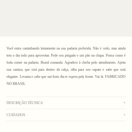
Você entra caminhando lentamente na sua padaria preferida. Não é cedo, mas ainda
tem o dia todo para aproveitar. Pede seu pingado e um pão na chapa. Pensa como é
foda comer na padaria. Brasil comanda. Agradece à chefia pelo atendimento. Ajeita
sua camisa, que está para dentro da calça, olha para seu sapato e sabe que está
elegante. Levanta e sabe que um bom dia te espera pela frente. Vai lá.
FABRICADO
1
/ 6
NO BRASIL
DESCRIÇÃO TÉCNICA
+
CUIDADOS
+
Camisa manga curta em malha texturizada off white, bolso frontal com etiqueta
aplicada, gola havaiana e pala nas costas. Vista com botões tartaruga.
Lavar à mão com água fria. Secar no varal. Não usar alvejante. Não deixar de molho.