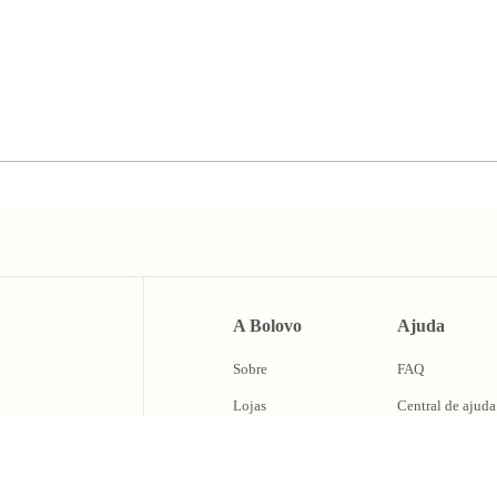
A Bolovo
Ajuda
Sobre
FAQ
Lojas
Central de ajuda
BLV Cash
Trocas e Devolu
Fale Conosco