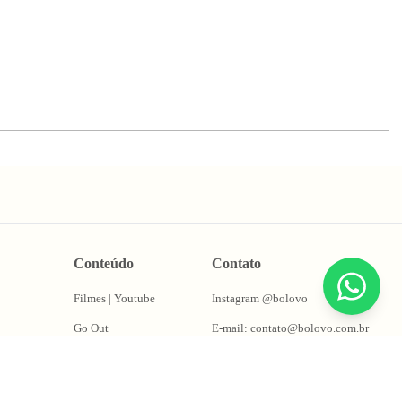
Conteúdo
Contato
Filmes | Youtube
Instagram @bolovo
Go Out
E-mail: contato@bolovo.com.br
ções
Papo Fera
Whatsapp: (11) 94155-0263
Puta Takes