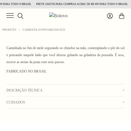
9 PARA TODO O BRASIL
FRETE GRÁTIS PARA COMPRAS ACIMA DE R$ 499 PARA TODO O BRASIL
PRODUTO
>
CAMISETA-SUNNY-BRUSH-3222
Caminhada no fim de tarde segurando os chinelos na mão, contemplando o pôr do sol
e pensando naquele latão que você deixou gelando na geladeira da pousada. É isso,
escove as areias da praia com seus passos.
FABRICADO NO BRASIL
1
/ 3
DESCRIÇÃO TÉCNICA
+
CUIDADOS
+
Camiseta off white em malha leve, com estampa colorida centralizada na frente.
Composição: 100% algodão penteado pré-encolhido com gramatura de ___g (pode
Lavar na máquina com água fria. Secar no varal. Não usar alvejante. Não deixar de
variar 3% para mais ou para menos)
molho. Não colocar na secadora. Não lavar a seco. Passar do lado avesso em
As medidas podem variar em 1cm para mais ou para menos em comparação com a
temperatura média.