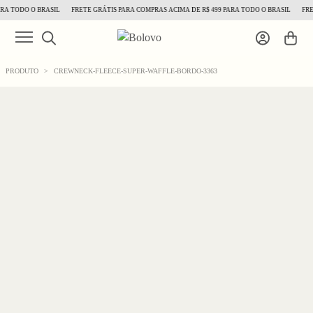
A TODO O BRASIL
FRETE GRÁTIS PARA COMPRAS ACIMA DE R$ 499 PARA TODO O BRASIL
FRET
PRODUTO
>
CREWNECK-FLEECE-SUPER-WAFFLE-BORDO-3363