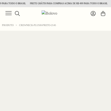
 PARA TODO O BRASIL
FRETE GRÁTIS PARA COMPRAS ACIMA DE R$ 499 PARA TODO O BRASIL
F
PRODUTO
>
CREWNECK-PLUSH-PRETO-2145