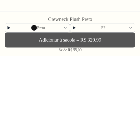
Crewneck Plush Preto
Newsletter
Preto
PP
Adicionar à sacola – R$ 329,99
Enviar
6x de R$ 55,00
BLV OH YEAH MAIL é a nossa Newsletter.
Não tem uma regularidade, mas de vez em quando chega ali na sua caixa
de Spam tudo que ta rolando na Bolovo em primeira mão.
Going Out & Making Some Memories
SINCE 2006