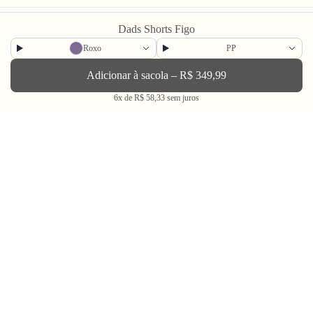
Dads Shorts Figo
Newsletter
Roxo
PP
Adicionar à sacola – R$ 349,99
Enviar
6x de R$ 58,33 sem juros
BLV OH YEAH MAIL é a nossa Newsletter.
Não tem uma regularidade, mas de vez em quando chega ali na sua caixa
de Spam tudo que ta rolando na Bolovo em primeira mão.
Going Out & Making Some Memories
SINCE 2006
A Bolovo existe desde 2006 para nos encorajar a viver uma vida em busca de momentos