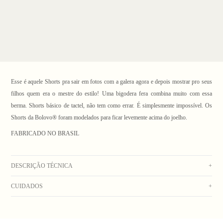
Esse é aquele Shorts pra sair em fotos com a galera agora e depois mostrar pro seus
filhos quem era o mestre do estilo! Uma bigodera fera combina muito com essa
berma. Shorts básico de tactel, não tem como errar. É simplesmente impossível. Os
Shorts da Bolovo® foram modelados para ficar levemente acima do joelho.
FABRICADO NO BRASIL
1
/ 6
DESCRIÇÃO TÉCNICA
+
CUIDADOS
+
Shorts de tactel figo com elástico e cordão no cós, bolsos laterais, bolso traseiro com
lapela e etiqueta na barra. Composição 100% Poliamida
Peça colorida, lavar separadamente. Lavagem manual com água fria e sabão neutro.
_Obs: A coloração dos produtos em fotos externas ou de campanha podem apresentar
Secar no varal. Não usar alvejante. Não deixar de molho. Não lavar na máquina. Não