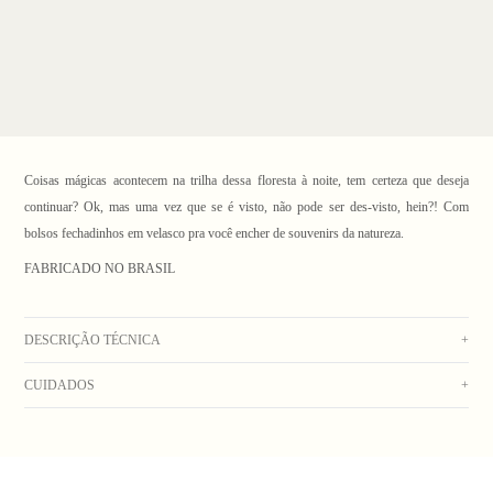
Coisas mágicas acontecem na trilha dessa floresta à noite, tem certeza que deseja
continuar? Ok, mas uma vez que se é visto, não pode ser des-visto, hein?! Com
bolsos fechadinhos em velasco pra você encher de souvenirs da natureza.
FABRICADO NO BRASIL
1
/ 4
DESCRIÇÃO TÉCNICA
+
CUIDADOS
+
Dad shorts na cor preto, confeccionado em tecido cupro. Possui cós com elástico e
cordão para ajuste, fita de tear aplicada nas laterais, bolsos faca laterais e bolso
Lavar à mão;
traseiro com lapela e fechamento em velcro. Conta ainda com etiqueta termocolante
Sem alvejar;
aplicada na barra da perna esquerda.
Não usar secadora;