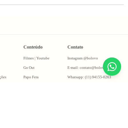
Conteúdo
Contato
Filmes | Youtube
Instagram @bolovo
Go Out
E-mail: contato@bolovo.com.br
ções
Papo Fera
Whatsapp: (11) 94155-0263
Puta Takes
Oficina do Magrão