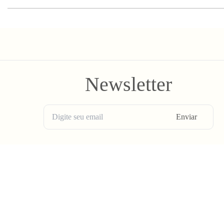
Newsletter
Enviar
BLV OH YEAH MAIL é a nossa Newsletter.
Não tem uma regularidade, mas de vez em quando chega ali na sua 
Spam tudo que ta rolando na Bolovo em primeira mão.