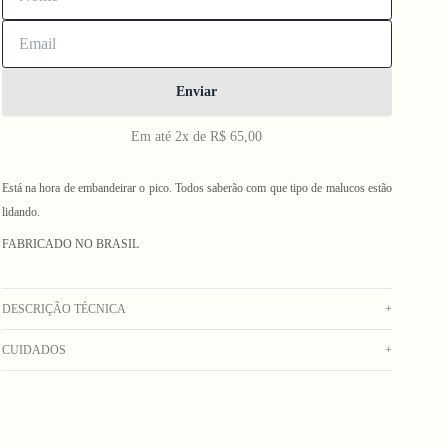
Enviar
Em até 2x de R$ 65,00
Está na hora de embandeirar o pico. Todos saberão com que tipo de malucos estão
lidando.
FABRICADO NO BRASIL
DESCRIÇÃO TÉCNICA
+
CUIDADOS
+
Flâmula decorativa em feltro laranja, com mensagem “GO OUT” em feltro off
white, acabamento lateral com ilhós em níquel.
Lavagem manual com água fria. Usar sabão neutro. Secar na sombra. Não deixar
Composição: 100% Poliéster
de molho. Não usar alvejante. Não colocar na máquina. Não colocar na secadora.
_Obs: A coloração dos produtos em fotos externas ou de campanha podem
Não lavar a seco.