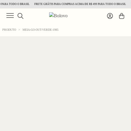
PARA TODO O BRASIL
FRETE GRÁTIS PARA COMPRAS ACIMA DE R$ 499 PARA TODO O BRASIL
F
PRODUTO
>
MEIA-GO-OUT-VERDE-1985