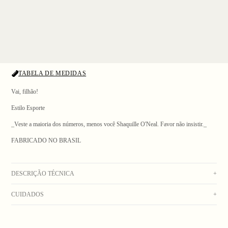
TABELA DE MEDIDAS
Vai, filhão!
Estilo Esporte
_Veste a maioria dos números, menos você Shaquille O'Neal. Favor não insistir._
1
/ 4
FABRICADO NO BRASIL
DESCRIÇÃO TÉCNICA
+
CUIDADOS
+
Meia verde canelada de algodão com elastano, sola atoalhada e logo Go Out no
calcanhar. Um pouco mais alta que as outras meias da Bolovo. Composição: 100%
Lavar na máquina com água fria. Secar no varal. Não usar alvejante. Não colocar na
Algodão