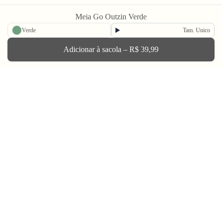
Newsletter
Meia Go Outzin Verde
Verde
Tam. Unico
Enviar
Adicionar à sacola – R$ 39,99
BLV OH YEAH MAIL é a nossa Newsletter.
Não tem uma regularidade, mas de vez em quando chega ali na sua caixa
de Spam tudo que ta rolando na Bolovo em primeira mão.
Going Out & Making Some Memories
SINCE 2006
A Bolovo existe desde 2006 para nos encorajar a viver uma vida em busca de momentos
memoráveis.
Através do audiovisual, dos filmes, fotos e produtos criamos portais para conhecer o