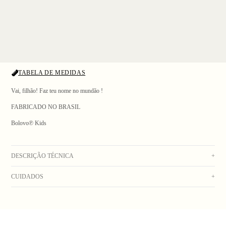
TABELA DE MEDIDAS
Vai, filhão! Faz teu nome no mundão !
FABRICADO NO BRASIL
Bolovo℗ Kids
1
/ 4
DESCRIÇÃO TÉCNICA
+
CUIDADOS
+
Meia infantil verde de algodão, cano canelado com arte em jacquard "GO OUT" em
branco, sola em malha lisa, assinatura em jacquard na parte interna do punho e na
Lavar na máquina com água fria. Secar no varal. Não usar alvejante. Não colocar na
sola.
secadora. Não lavar a seco.
Composição: 100% Algodão