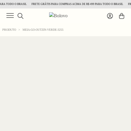
RA TODO O BRASIL
FRETE GRÁTIS PARA COMPRAS ACIMA DE R$ 499 PARA TODO O BRASIL
FRE
PRODUTO
>
MEIA-GO-OUTZIN-VERDE-3255