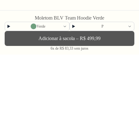
Moletom BLV Team Hoodie Verde
Newsletter
Verde
P
Adicionar à sacola – R$ 499,99
Enviar
6x de R$ 83,33 sem juros
BLV OH YEAH MAIL é a nossa Newsletter.
Não tem uma regularidade, mas de vez em quando chega ali na sua caixa
de Spam tudo que ta rolando na Bolovo em primeira mão.
Going Out & Making Some Memories
SINCE 2006