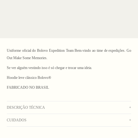
Uniforme oficial do Bolovo Expedition Team Bem-vindo ao time de expedições. Go
Out Make Some Memories.
Se ver alguém vestindo isso é só chegar e trocar uma ideia.
Hoodie leve clássico Bolovo®
1
/ 7
FABRICADO NO BRASIL
DESCRIÇÃO TÉCNICA
+
CUIDADOS
+
Moletom verde 50% algodão 50% poliéster, com capuz e bolso canguru, com silk na
frente e nas costas, com punhos e barra de ribana.
Peça colorida, lavar separadamente. Lavar na máquina com água fria. Secar no varal.