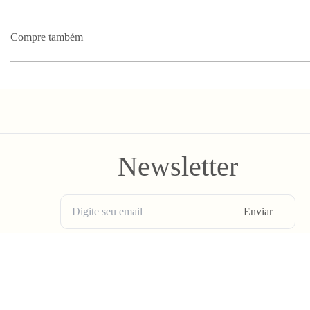
Compre também
Newsletter
Enviar
BLV OH YEAH MAIL é a nossa Newsletter.
Não tem uma regularidade, mas de vez em quando chega ali na sua 
Spam tudo que ta rolando na Bolovo em primeira mão.