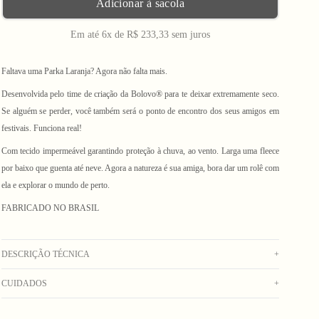
Adicionar à sacola
Em até 6x de R$ 233,33 sem juros
Faltava uma Parka Laranja? Agora não falta mais.
Desenvolvida pelo time de criação da Bolovo® para te deixar extremamente seco.
Se alguém se perder, você também será o ponto de encontro dos seus amigos em
festivais. Funciona real!
Com tecido impermeável garantindo proteção à chuva, ao vento. Larga uma fleece
por baixo que guenta até neve. Agora a natureza é sua amiga, bora dar um rolê com
ela e explorar o mundo de perto.
FABRICADO NO BRASIL
DESCRIÇÃO TÉCNICA
+
CUIDADOS
+
Parka laranja confeccionada em nylon com acabamento WP (Water Proof),
garantindo alta repelência à água. Possui forro de microfibra com toque macio e
Lavar até 30°C;