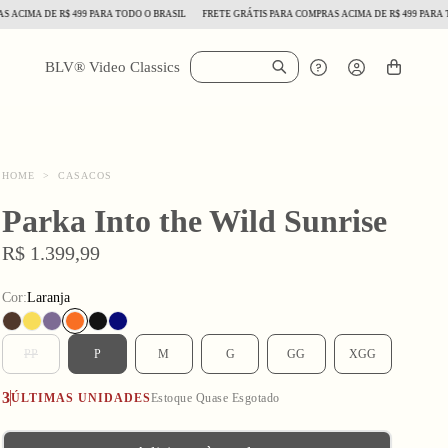
MA DE R$ 499 PARA TODO O BRASIL
FRETE GRÁTIS PARA COMPRAS ACIMA DE R$ 499 PARA TODO
BLV® Video Classics
HOME
>
CASACOS
Parka Into the Wild Sunrise
R$ 1.399,99
Cor:
Laranja
PP
P
M
G
GG
XGG
3
ÚLTIMAS UNIDADES
Estoque Quase Esgotado