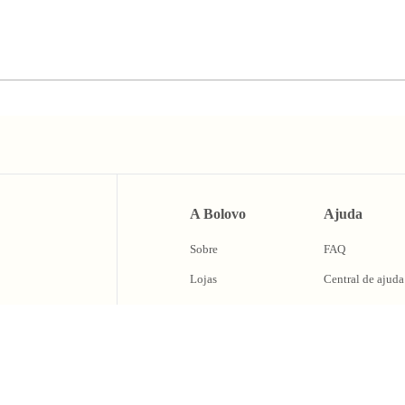
A Bolovo
Ajuda
Sobre
FAQ
Lojas
Central de ajuda
BLV Cash
Trocas e Devolu
Fale Conosco
caixa de