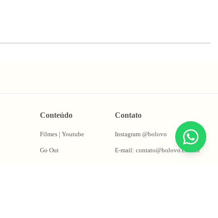
Conteúdo
Contato
Filmes | Youtube
Instagram @bolovo
Go Out
E-mail: contato@bolovo.com.br
ções
Papo Fera
Whatsapp: (11) 94155-0263
Puta Takes
Oficina do Magrão