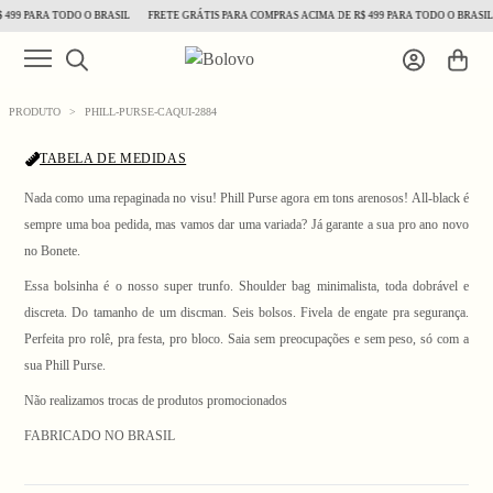
99 PARA TODO O BRASIL
FRETE GRÁTIS PARA COMPRAS ACIMA DE R$ 499 PARA TODO O BRASIL
PRODUTO
>
PHILL-PURSE-CAQUI-2884
TABELA DE MEDIDAS
Nada como uma repaginada no visu! Phill Purse agora em tons arenosos! All-black é
sempre uma boa pedida, mas vamos dar uma variada? Já garante a sua pro ano novo
no Bonete.
1
/ 3
Essa bolsinha é o nosso super trunfo. Shoulder bag minimalista, toda dobrável e
discreta. Do tamanho de um discman. Seis bolsos. Fivela de engate pra segurança.
Perfeita pro rolê, pra festa, pro bloco. Saia sem preocupações e sem peso, só com a
sua Phill Purse.
Não realizamos trocas de produtos promocionados
FABRICADO NO BRASIL