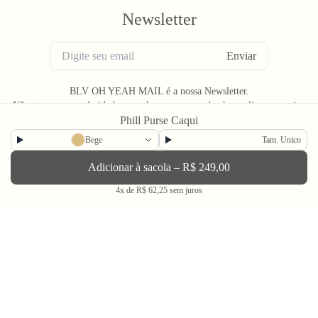
Newsletter
Enviar
BLV OH YEAH MAIL é a nossa Newsletter.
Não tem uma regularidade, mas de vez em quando chega ali na sua caixa
de Spam tudo que ta rolando na Bolovo em primeira mão.
Phill Purse Caqui
Bege
Tam. Unico
Adicionar à sacola –
R$ 249,00
4x de R$ 62,25 sem juros
Going Out & Making Some Memories
SINCE 2006
A Bolovo existe desde 2006 para nos encorajar a viver uma vida em busca de momentos
memoráveis.
Através do audiovisual, dos filmes, fotos e produtos criamos portais para conhecer o