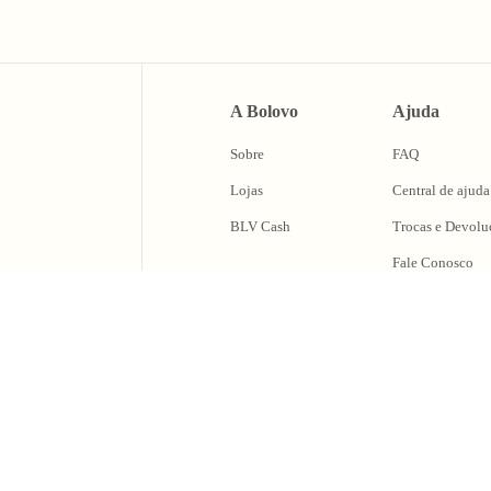
A Bolovo
Ajuda
Sobre
FAQ
Lojas
Central de ajuda
BLV Cash
Trocas e Devolu
Fale Conosco
caixa de
oing Out & Maki