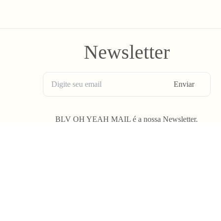
Newsletter
Enviar
BLV OH YEAH MAIL é a nossa Newsletter.
Não tem uma regularidade, mas de vez em quando chega ali na sua 
Spam tudo que ta rolando na Bolovo em primeira mão.
G