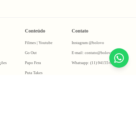
Conteúdo
Contato
Filmes | Youtube
Instagram @bolovo
Go Out
E-mail: contato@bolovo.com.br
ções
Papo Fera
Whatsapp: (11) 94155-0263
Puta Takes
Oficina do Magrão
ng