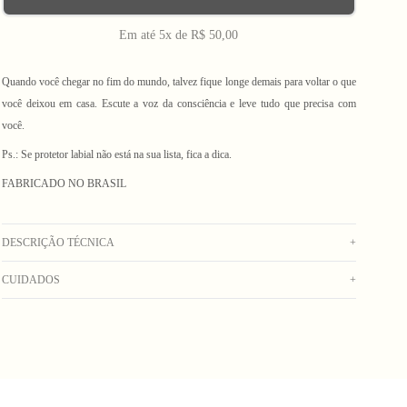
Em até 5x de R$ 50,00
Quando você chegar no fim do mundo, talvez fique longe demais para voltar o que
você deixou em casa. Escute a voz da consciência e leve tudo que precisa com
você.
Ps.: Se protetor labial não está na sua lista, fica a dica.
FABRICADO NO BRASIL
DESCRIÇÃO TÉCNICA
+
CUIDADOS
+
Pochete de veludo bege com etiqueta de tear aplicada no bolso externo, bolso
principal, zíperes invertidos e alça ajustável com fivela de engate. Bolso secreto na
Lavagem manual com água fria. Secar no varal. Não usar alvejante. Não deixar de
aba.
molho. Não lavar na máquina. Não colocar na secadora. Não lavar a seco. Não
Composição: 100% Algodão
passar.
_Obs: A coloração dos produtos em fotos externas ou de campanha podem