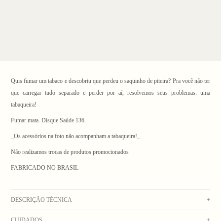
Quis fumar um tabaco e descobriu que perdeu o saquinho de piteira? Pra você não ter
que carregar tudo separado e perder por aí, resolvemos seus problemas: uma
tabaqueira!
Fumar mata. Disque Saúde 136.
_
Os acessórios na foto não acompanham a tabaqueira!
_
1
/ 5
Não realizamos trocas de produtos promocionados
FABRICADO NO BRASIL
DESCRIÇÃO TÉCNICA
+
CUIDADOS
+