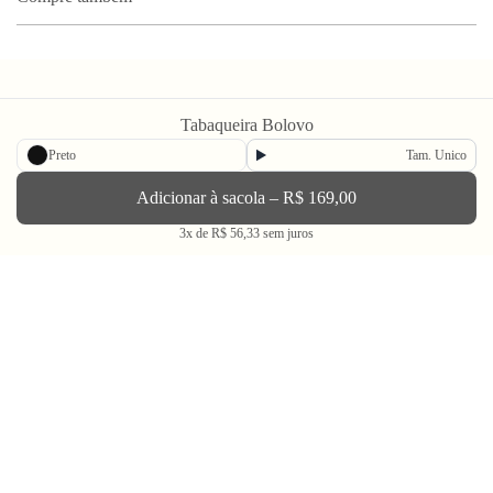
Tabaqueira Bolovo
Preto
Tam. Unico
Newsletter
Adicionar à sacola – R$ 169,00
3x de R$ 56,33 sem juros
Enviar
BLV OH YEAH MAIL é a nossa Newsletter.
Não tem uma regularidade, mas de vez em quando chega ali na sua caixa
de Spam tudo que ta rolando na Bolovo em primeira mão.