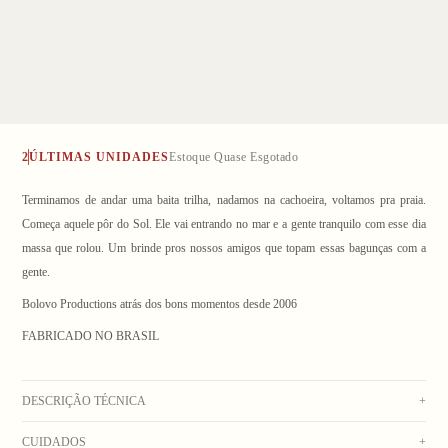
2
ÚLTIMAS UNIDADES
Estoque Quase Esgotado
Terminamos de andar uma baita trilha, nadamos na cachoeira, voltamos pra praia.
Começa aquele pôr do Sol. Ele vai entrando no mar e a gente tranquilo com esse dia
massa que rolou. Um brinde pros nossos amigos que topam essas bagunças com a
gente.
1
/ 5
Bolovo Productions atrás dos bons momentos desde 2006
FABRICADO NO BRASIL
DESCRIÇÃO TÉCNICA
+
CUIDADOS
+