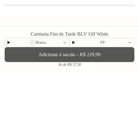
Camiseta Fim de Tarde BLV Off White
Branco
PP
Newsletter
Adicionar à sacola – R$ 229,99
4x de R$ 57,50
Enviar
BLV OH YEAH MAIL é a nossa Newsletter.
Não tem uma regularidade, mas de vez em quando chega ali na sua caixa
de Spam tudo que ta rolando na Bolovo em primeira mão.
Going Out & Making Some Memories