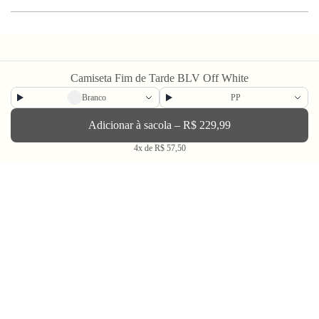
Camiseta Fim de Tarde BLV Off White
Branco
PP
Newsletter
Adicionar à sacola – R$ 229,99
4x de R$ 57,50
Enviar
BLV OH YEAH MAIL é a nossa Newsletter.
Não tem uma regularidade, mas de vez em quando chega ali na sua caixa
de Spam tudo que ta rolando na Bolovo em primeira mão.
Going Out & Making Some Memories