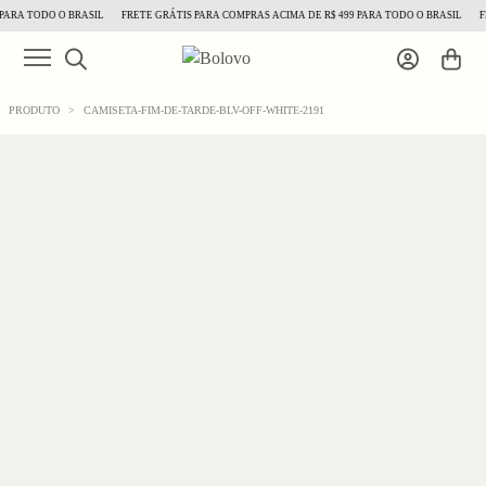
ARA TODO O BRASIL
FRETE GRÁTIS PARA COMPRAS ACIMA DE R$ 499 PARA TODO O BRASIL
FR
PRODUTO
>
CAMISETA-FIM-DE-TARDE-BLV-OFF-WHITE-2191