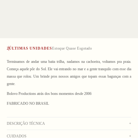
2
ÚLTIMAS UNIDADES
Estoque Quase Esgotado
Terminamos de andar uma baita trilha, nadamos na cachoeira, voltamos pra praia.
Começa aquele pôr do Sol. Ele vai entrando no mar e a gente tranquilo com esse dia
massa que rolou. Um brinde pros nossos amigos que topam essas bagunças com a
gente.
1
/ 5
Bolovo Productions atrás dos bons momentos desde 2006
FABRICADO NO BRASIL
DESCRIÇÃO TÉCNICA
+
CUIDADOS
+