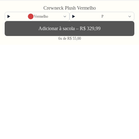
Crewneck Plush Vermelho
Newsletter
Vermelho
P
Enviar
Adicionar à sacola – R$ 329,99
6x de R$ 55,00
BLV OH YEAH MAIL é a nossa Newsletter.
Não tem uma regularidade, mas de vez em quando chega ali na sua caixa
de Spam tudo que ta rolando na Bolovo em primeira mão.
Going Out & Making Some Memories
SINCE 2006
A Bolovo existe desde 2006 para nos encorajar a viver uma vida em busca de momentos
memoráveis.