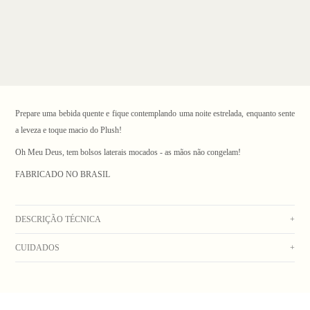
Prepare uma bebida quente e fique contemplando uma noite estrelada, enquanto sente
a leveza e toque macio do Plush!
Oh Meu Deus, tem bolsos laterais mocados - as mãos não congelam!
FABRICADO NO BRASIL
1
/ 3
DESCRIÇÃO TÉCNICA
+
CUIDADOS
+
Blusa de manga comprida vermelha de Plush, com bolsos laterais e etiqueta
termocolante no peito. Composição: 100% Poliéster
Lavar na máquina com água fria. Não usar alvejante. Não colocar na secadora. Não
_Obs: A coloração dos produtos em fotos externas ou de campanha podem apresentar
lavar a seco. Secar no varal. Lavar peça do lado avesso
alterações. Na dúvida sobre a cor real do produto, veja a foto com fundo branco._